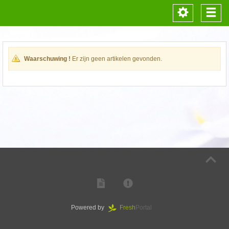
Toggle
Togg
navigation
navi
Waarschuwing !
Er zijn geen artikelen gevonden.
Powered by
Fresh
Portal