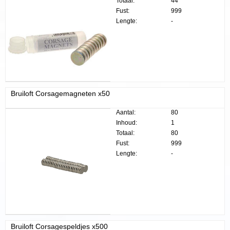
Totaal:
44
Fust:
999
Lengte:
-
Bruiloft Corsagemagneten x50
Aantal:
80
Inhoud:
1
Totaal:
80
Fust:
999
Lengte:
-
Bruiloft Corsagespeldjes x500