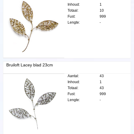
Inhoud:
1
Totaal:
10
Fust:
999
Lengte:
-
Bruiloft Lacey blad 23cm
Aantal:
43
Inhoud:
1
Totaal:
43
Fust:
999
Lengte:
-