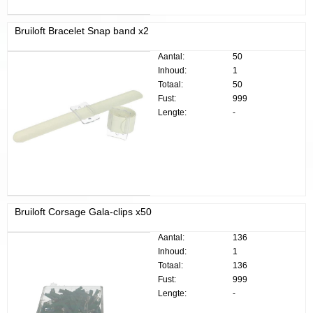
Bruiloft Bracelet Snap band x2
Aantal:
50
Inhoud:
1
Totaal:
50
Fust:
999
Lengte:
-
Bruiloft Corsage Gala-clips x50
Aantal:
136
Inhoud:
1
Totaal:
136
Fust:
999
Lengte:
-