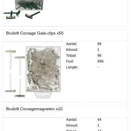
Bruiloft Corsage Gala-clips x50
Aantal:
96
Inhoud:
1
Totaal:
96
Fust:
999
Lengte:
-
Bruiloft Corsagemagneten x10
Aantal:
44
Inhoud:
1