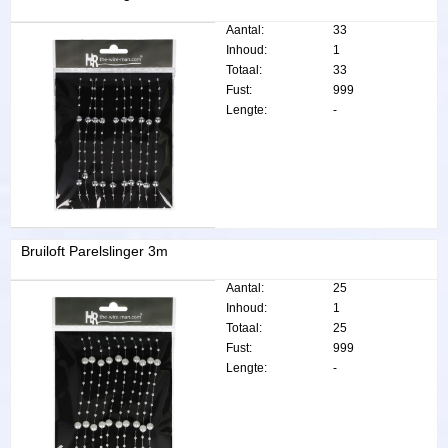
Aantal:
33
Inhoud:
1
Totaal:
33
Fust:
999
Lengte:
-
Bruiloft Parelslinger 3m
Aantal:
25
Inhoud:
1
Totaal:
25
Fust:
999
Lengte:
-