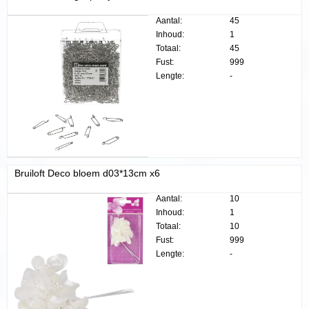
Aantal:
45
Inhoud:
1
Totaal:
45
Fust:
999
Lengte:
-
Bruiloft Deco bloem d03*13cm x6
Aantal:
10
Inhoud:
1
Totaal:
10
Fust:
999
Lengte:
-