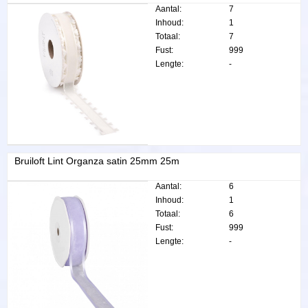
Aantal:
7
Inhoud:
1
Totaal:
7
Fust:
999
Lengte:
-
Bruiloft Lint Organza satin 25mm 25m
Aantal:
6
Inhoud:
1
Totaal:
6
Fust:
999
Lengte:
-