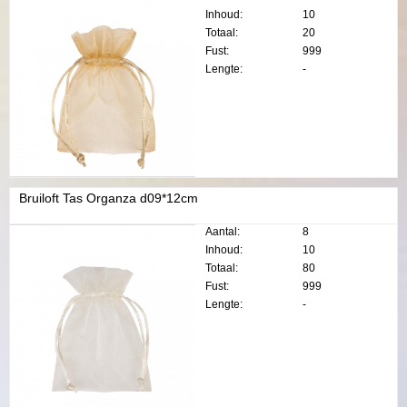
Inhoud:
10
Totaal:
20
Fust:
999
Lengte:
-
Bruiloft Tas Organza d09*12cm
Aantal:
8
Inhoud:
10
Totaal:
80
Fust:
999
Lengte:
-