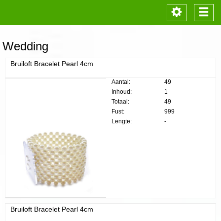
Toggle
Togg
navigation
navi
Wedding
Bruiloft Bracelet Pearl 4cm
Aantal:
49
Inhoud:
1
Totaal:
49
Fust:
999
Lengte:
-
Bruiloft Bracelet Pearl 4cm