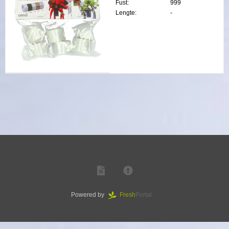
Fust:
999
Lengte:
-
Powered by
Fresh
Portal