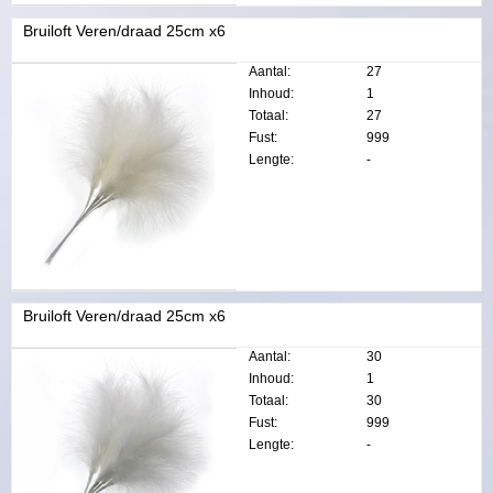
Bruiloft Veren/draad 25cm x6
Aantal:
27
Inhoud:
1
Totaal:
27
Fust:
999
Lengte:
-
Bruiloft Veren/draad 25cm x6
Aantal:
30
Inhoud:
1
Totaal:
30
Fust:
999
Lengte:
-