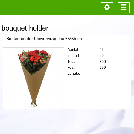
Toggle
Togg
navigation
navi
bouquet holder
Boekethouder Flowerwrap flex 65*55cm
Aantal:
16
Inhoud:
50
Totaal:
800
Fust:
999
Lengte:
-