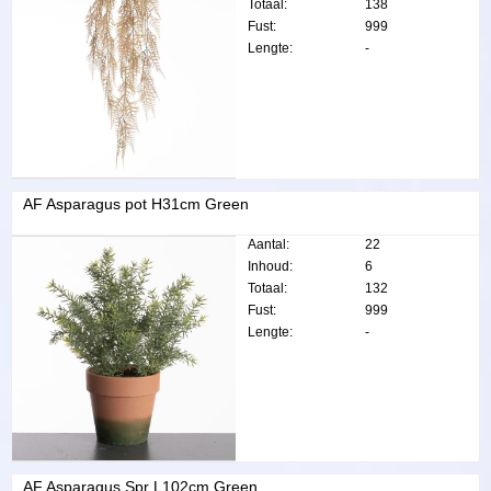
Totaal:
138
Fust:
999
Lengte:
-
AF Asparagus pot H31cm Green
Aantal:
22
Inhoud:
6
Totaal:
132
Fust:
999
Lengte:
-
AF Asparagus Spr L102cm Green