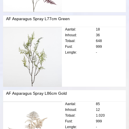
AF Asparagus Spray L77cm Green
Aantal:
18
Inhoud:
36
Totaal:
648
Fust:
999
Lengte:
-
AF Asparagus Spray L86cm Gold
Aantal:
85
Inhoud:
12
Totaal:
1.020
Fust:
999
Lengte:
-