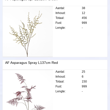
Aantal:
38
Inhoud:
12
Totaal:
456
Fust:
999
Lengte:
-
AF Asparagus Spray L137cm Red
Aantal:
25
Inhoud:
6
Totaal:
150
Fust:
999
Lengte:
-