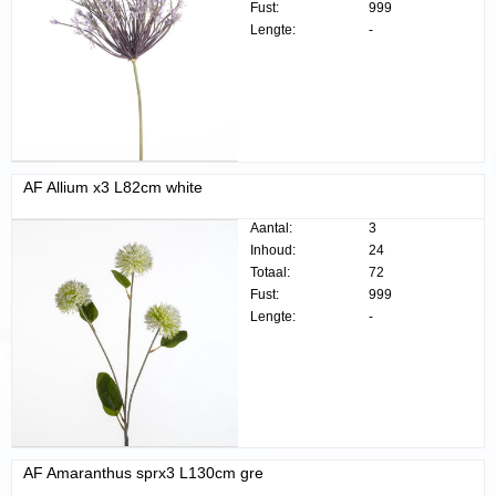
Fust:
999
Lengte:
-
AF Allium x3 L82cm white
Aantal:
3
Inhoud:
24
Totaal:
72
Fust:
999
Lengte:
-
AF Amaranthus sprx3 L130cm gre