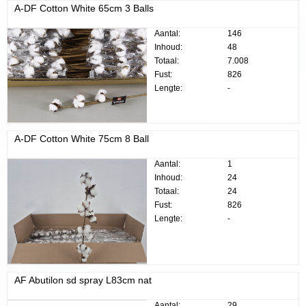
A-DF Cotton White 65cm 3 Balls
Aantal:
146
Inhoud:
48
Totaal:
7.008
Fust:
826
Lengte:
-
A-DF Cotton White 75cm 8 Ball
Aantal:
1
Inhoud:
24
Totaal:
24
Fust:
826
Lengte:
-
AF Abutilon sd spray L83cm nat
Aantal:
29