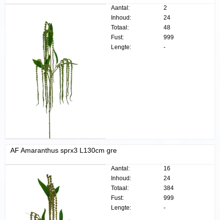
Aantal:
2
Inhoud:
24
Totaal:
48
Fust:
999
Lengte:
-
AF Amaranthus sprx3 L130cm gre
Aantal:
16
Inhoud:
24
Totaal:
384
Fust:
999
Lengte:
-