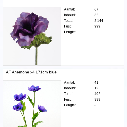
Aantal:
67
Inhoud:
32
Totaal:
2.144
Fust:
999
Lengte:
-
AF Anemone x4 L71cm blue
Aantal:
41
Inhoud:
12
Totaal:
492
Fust:
999
Lengte:
-