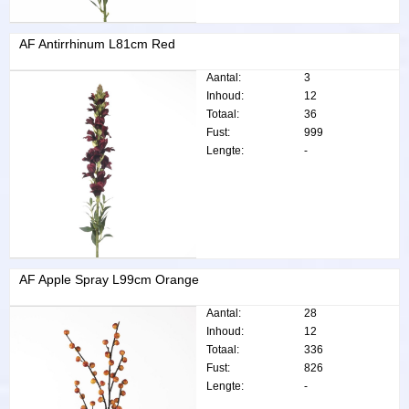
AF Antirrhinum L81cm Red
Aantal:
3
Inhoud:
12
Totaal:
36
Fust:
999
Lengte:
-
AF Apple Spray L99cm Orange
Aantal:
28
Inhoud:
12
Totaal:
336
Fust:
826
Lengte:
-