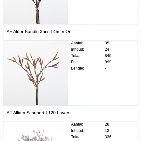
AF Alder Bundle 3pcs L45cm Or
Aantal:
35
Inhoud:
24
Totaal:
840
Fust:
999
Lengte:
-
AF Allium Schubert L120 Laven
Aantal:
28
Inhoud:
12
Totaal:
336