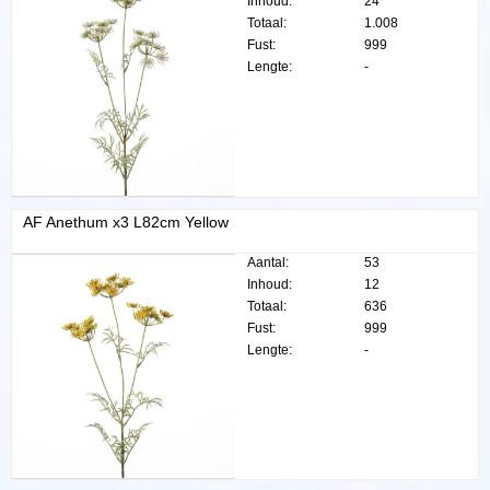
Inhoud:
24
Totaal:
1.008
Fust:
999
Lengte:
-
AF Anethum x3 L82cm Yellow
Aantal:
53
Inhoud:
12
Totaal:
636
Fust:
999
Lengte:
-