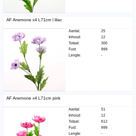
AF Anemone x4 L71cm l.lilac
Aantal:
25
Inhoud:
12
Totaal:
300
Fust:
999
Lengte:
-
AF Anemone x4 L71cm pink
Aantal:
51
Inhoud:
12
Totaal:
612
Fust:
999
Lengte:
-