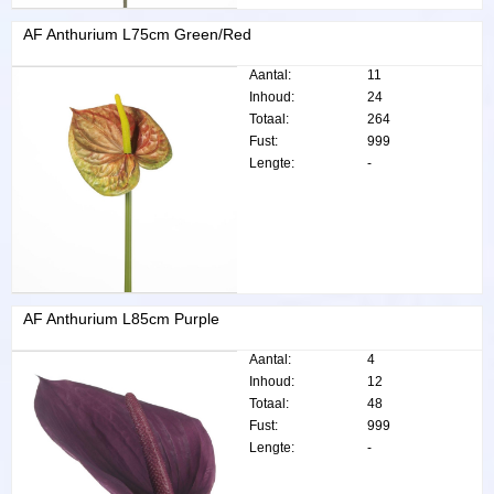
AF Anthurium L75cm Green/Red
Aantal:
11
Inhoud:
24
Totaal:
264
Fust:
999
Lengte:
-
AF Anthurium L85cm Purple
Aantal:
4
Inhoud:
12
Totaal:
48
Fust:
999
Lengte:
-