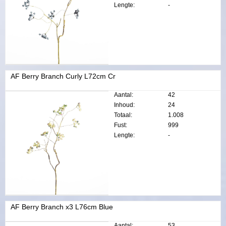
Lengte:
-
AF Berry Branch Curly L72cm Cr
Aantal:
42
Inhoud:
24
Totaal:
1.008
Fust:
999
Lengte:
-
AF Berry Branch x3 L76cm Blue
Aantal:
53