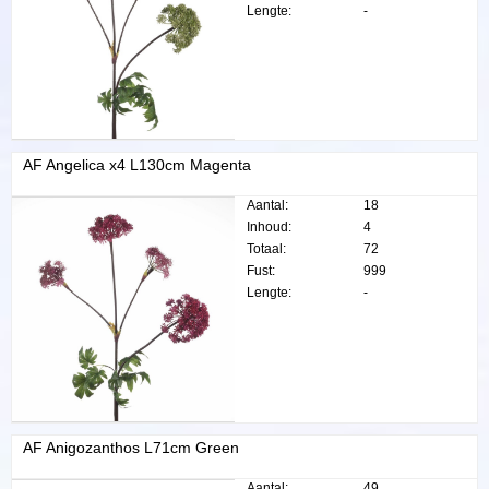
Lengte:
-
AF Angelica x4 L130cm Magenta
Aantal:
18
Inhoud:
4
Totaal:
72
Fust:
999
Lengte:
-
AF Anigozanthos L71cm Green
Aantal:
49