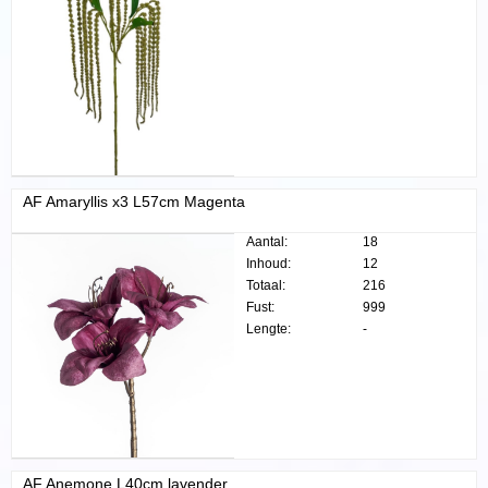
AF Amaryllis x3 L57cm Magenta
Aantal:
18
Inhoud:
12
Totaal:
216
Fust:
999
Lengte:
-
AF Anemone L40cm lavender