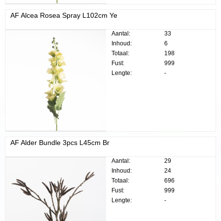
AF Alcea Rosea Spray L102cm Ye
Aantal:
33
Inhoud:
6
Totaal:
198
Fust:
999
Lengte:
-
AF Alder Bundle 3pcs L45cm Br
Aantal:
29
Inhoud:
24
Totaal:
696
Fust:
999
Lengte:
-