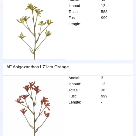
Inhoud:
12
Totaal:
588
Fust:
999
Lengte:
-
AF Anigozanthos L71cm Orange
Aantal:
3
Inhoud:
12
Totaal:
36
Fust:
999
Lengte:
-