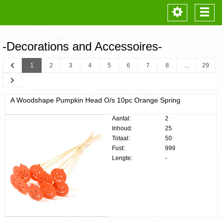
Toggle
Togg
navigation
navi
-Decorations and Accessoires-
Previous
1
2
3
4
5
6
7
8
...
29
Next
A Woodshape Pumpkin Head O/s 10pc Orange Spring
Aantal:
2
Inhoud:
25
Totaal:
50
Fust:
999
Lengte:
-