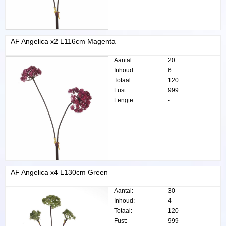
AF Angelica x2 L116cm Magenta
Aantal:
20
Inhoud:
6
Totaal:
120
Fust:
999
Lengte:
-
AF Angelica x4 L130cm Green
Aantal:
30
Inhoud:
4
Totaal:
120
Fust:
999