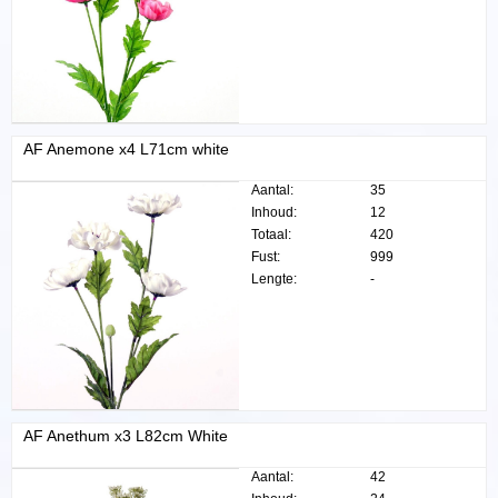
AF Anemone x4 L71cm white
Aantal:
35
Inhoud:
12
Totaal:
420
Fust:
999
Lengte:
-
AF Anethum x3 L82cm White
Aantal:
42