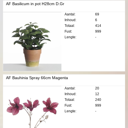
AF Basilicum in pot H28cm D.Gr
Aantal:
69
Inhoud:
6
Totaal:
414
Fust:
999
Lengte:
-
AF Bauhinia Spray 66cm Magenta
Aantal:
20
Inhoud:
12
Totaal:
240
Fust:
999
Lengte:
-