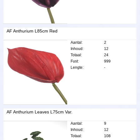
AF Anthurium L85cm Red
Aantal:
2
Inhoud:
12
Totaal:
24
Fust:
999
Lengte:
-
AF Anthurium Leaves L75cm Var.
Aantal:
9
Inhoud:
12
Totaal:
108