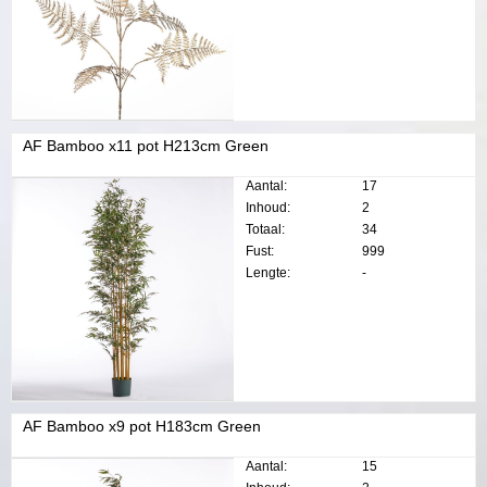
AF Bamboo x11 pot H213cm Green
Aantal:
17
Inhoud:
2
Totaal:
34
Fust:
999
Lengte:
-
AF Bamboo x9 pot H183cm Green
Aantal:
15